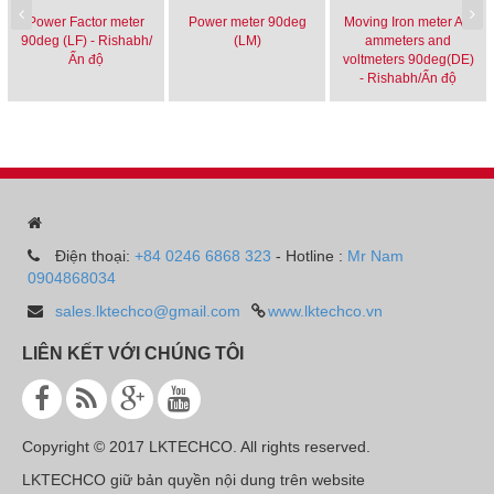
Power Factor meter
Power meter 90deg
Moving Iron meter AC
90deg (LF) - Rishabh/
(LM)
ammeters and
Ấn độ
voltmeters 90deg(DE)
- Rishabh/Ấn độ
Điện thoại:
+84 0246 6868 323
- Hotline :
Mr Nam
0904868034
sales.lktechco@gmail.com
www.lktechco.vn
LIÊN KẾT VỚI CHÚNG TÔI
Copyright © 2017 LKTECHCO. All rights reserved.
LKTECHCO giữ bản quyền nội dung trên website