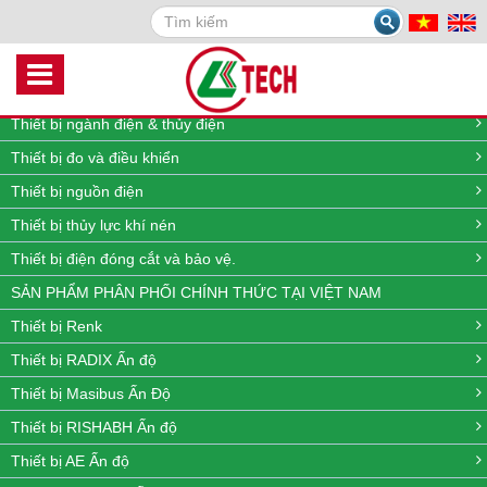
Search
DANH MỤC SẢN PHẨM
Thiết bị quan trắc môi trường online
Thiết bị đo lưu lượng, nhiệt độ, áp suất và mức
Thiết bị ngành điện & thủy điện
Thiết bị đo và điều khiển
Thiết bị nguồn điện
Thiết bị thủy lực khí nén
Thiết bị điện đóng cắt và bảo vệ.
SẢN PHẨM PHÂN PHỐI CHÍNH THỨC TẠI VIỆT NAM
Thiết bị Renk
Thiết bị RADIX Ấn độ
Thiết bị Masibus Ấn Độ
Thiết bị RISHABH Ấn độ
Thiết bị AE Ấn độ