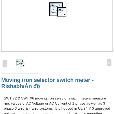
Moving iron selector switch meter -
Rishabh/Ấn độ
SWT 72 & SWT 96 moving iron selector switch meters measure
rms values of AC Voltage or AC Current of 1 phase as well as 3
phase 3 wire & 4 wire systems. It is housed in UL 94 V-0 approved
polycarbonate case and can be mounted in Mosaic mounting