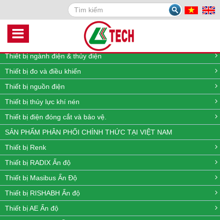
Search
DANH MỤC SẢN PHẨM
Thiết bị quan trắc môi trường online
Thiết bị đo lưu lượng, nhiệt độ, áp suất và mức
Thiết bị ngành điện & thủy điện
Thiết bị đo và điều khiển
Thiết bị nguồn điện
Thiết bị thủy lực khí nén
Thiết bị điện đóng cắt và bảo vệ.
SẢN PHẨM PHÂN PHỐI CHÍNH THỨC TẠI VIỆT NAM
Thiết bị Renk
Thiết bị RADIX Ấn độ
Thiết bị Masibus Ấn Độ
Thiết bị RISHABH Ấn độ
Thiết bị AE Ấn độ