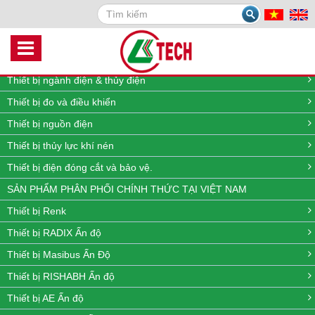
Search
DANH MỤC SẢN PHẨM
Thiết bị quan trắc môi trường online
Thiết bị đo lưu lượng, nhiệt độ, áp suất và mức
Thiết bị ngành điện & thủy điện
Thiết bị đo và điều khiển
Thiết bị nguồn điện
Thiết bị thủy lực khí nén
Thiết bị điện đóng cắt và bảo vệ.
SẢN PHẨM PHÂN PHỐI CHÍNH THỨC TẠI VIỆT NAM
Thiết bị Renk
Thiết bị RADIX Ấn độ
Thiết bị Masibus Ấn Độ
Thiết bị RISHABH Ấn độ
Thiết bị AE Ấn độ