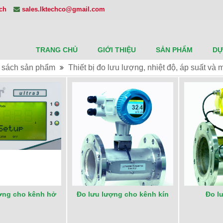
ech
sales.lktechco@gmail.com
TRANG CHỦ
GIỚI THIỆU
SẢN PHẨM
DỰ
 sách sản phẩm
Thiết bị đo lưu lượng, nhiệt độ, áp suất và
ợng cho kênh hở
Đo lưu lượng cho kênh kín
Đo l