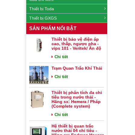
Thiết bị Toda
Thiết bị GXGS
SẢN PHẨM NỔI BẬT
Thiết bị bảo vệ điện áp
cao, thấp, ngược pha -
vips 101 - Veritek/ Ấn độ
Chi tiết
Trạm Quan Trắc Khí Thải
Chi tiết
Thiết bị phân tích đa chỉ
tiêu trong nước thải -
Hãng sx: Hemera / Pháp
(Complete system)
Chi tiết
Hệ thiết bị quan trắc
nước thải 04 chỉ tiêu -