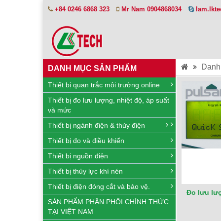
+84 0246 6868 323
Mr Nam 0904868034
lam.lkt
Danh
DANH MỤC SẢN PHẨM
Thiết bị quan trắc môi trường online
Thiết bị đo lưu lượng, nhiệt độ, áp suất
và mức
Thiết bị ngành điện & thủy điện
Thiết bị đo và điều khiển
Thiết bị nguồn điện
Thiết bị thủy lực khí nén
Thiết bị điện đóng cắt và bảo vệ.
Đo lưu lư
SẢN PHẨM PHÂN PHỐI CHÍNH THỨC
TẠI VIỆT NAM