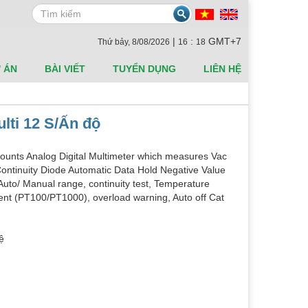
Search
|
:
GMT+7
Thứ bảy, 8/08/2026
16
18
 ÁN
BÀI VIẾT
TUYỂN DỤNG
LIÊN HỆ
lti 12 S/Ấn độ
ounts Analog Digital Multimeter which measures Vac
ntinuity Diode Automatic Data Hold Negative Value
 Auto/ Manual range, continuity test, Temperature
t (PT100/PT1000), overload warning, Auto off Cat
ệ