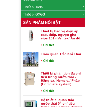
Thiết bị Toda
Thiết bị GXGS
SẢN PHẨM NỔI BẬT
Thiết bị bảo vệ điện áp
cao, thấp, ngược pha -
vips 101 - Veritek/ Ấn độ
Chi tiết
Trạm Quan Trắc Khí Thải
Chi tiết
Thiết bị phân tích đa chỉ
tiêu trong nước thải -
Hãng sx: Hemera / Pháp
(Complete system)
Chi tiết
Hệ thiết bị quan trắc
nước thải 04 chỉ tiêu -