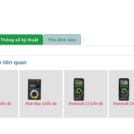
Thông số kỹ thuật
File đính kèm
 liên quan
0/Ấn độ
Rish Max 10/Ấn độ
Rishmulti 13 S/Ấn độ
Rishmulti 14