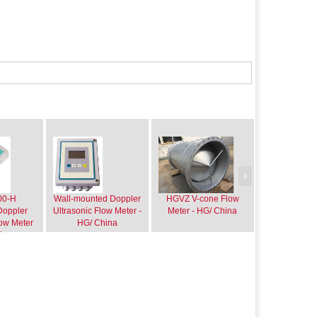
0-H
Wall-mounted Doppler
HGVZ V-cone Flow
HLWQ Gas 
Doppler
Ultrasonic Flow Meter -
Meter - HG/ China
Flow Meter
low Meter
HG/ China
Chin
ina