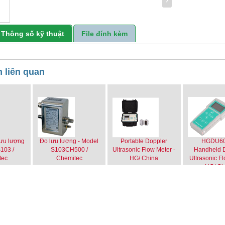
Thông số kỹ thuật
File đính kèm
 liên quan
lưu lượng
Đo lưu lượng - Model
Portable Doppler
HGDU60
103 /
S103CH500 /
Ultrasonic Flow Meter -
Handheld 
tec
Chemitec
HG/ China
Ultrasonic F
HG/ Ch