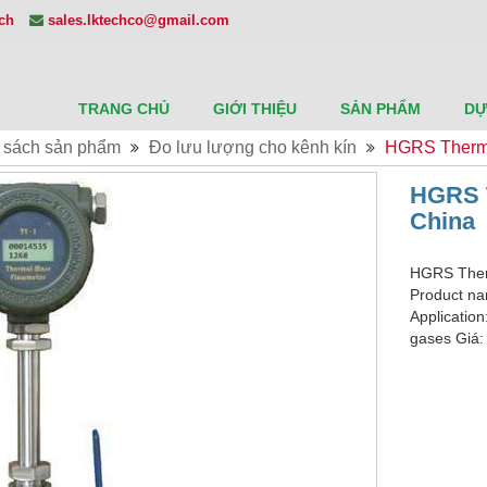
ech
sales.lktechco@gmail.com
TRANG CHỦ
GIỚI THIỆU
SẢN PHẨM
DỰ
 sách sản phẩm
Đo lưu lượng cho kênh kín
HGRS Therma
HGRS T
China
HGRS Ther
Product na
Applicatio
gases Giá: