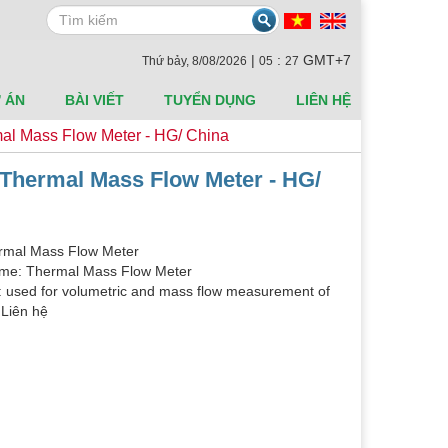
Search
|
:
GMT+7
Thứ bảy, 8/08/2026
05
27
 ÁN
BÀI VIẾT
TUYỂN DỤNG
LIÊN HỆ
l Mass Flow Meter - HG/ China
hermal Mass Flow Meter - HG/
mal Mass Flow Meter
me: Thermal Mass Flow Meter
n: used for volumetric and mass flow measurement of
 Liên hệ