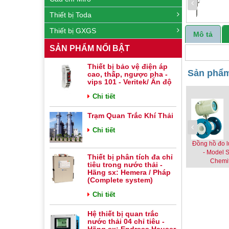
Thiết bị Toda
Thiết bị GXGS
Mô tả
SẢN PHẨM NỔI BẬT
Thiết bị bảo vệ điện áp
Sản phẩm
cao, thấp, ngược pha -
vips 101 - Veritek/ Ấn độ
Chi tiết
Trạm Quan Trắc Khí Thải
Chi tiết
Đồng hồ đo 
- Model S
Thiết bị phân tích đa chỉ
Chemi
tiêu trong nước thải -
Hãng sx: Hemera / Pháp
(Complete system)
Chi tiết
Hệ thiết bị quan trắc
nước thải 04 chỉ tiêu -