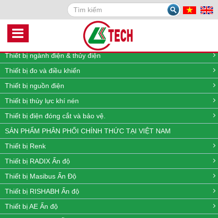
Search
DANH MỤC SẢN PHẨM
Thiết bị quan trắc môi trường online
Thiết bị đo lưu lượng, nhiệt độ, áp suất và mức
Thiết bị ngành điện & thủy điện
Thiết bị đo và điều khiển
Thiết bị nguồn điện
Thiết bị thủy lực khí nén
Thiết bị điện đóng cắt và bảo vệ.
SẢN PHẨM PHÂN PHỐI CHÍNH THỨC TẠI VIỆT NAM
Thiết bị Renk
Thiết bị RADIX Ấn độ
Thiết bị Masibus Ấn Độ
Thiết bị RISHABH Ấn độ
Thiết bị AE Ấn độ