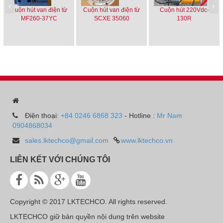
Cuộn hút van điện từ
Cuộn hút van điện từ
Cuộn hút 220Vdc-
MF260-37YC
SCXE 35060
130R
Điện thoại:
+84 0246 6868 323
- Hotline :
Mr Nam
0904868034
sales.lktechco@gmail.com
www.lktechco.vn
LIÊN KẾT VỚI CHÚNG TÔI
Copyright © 2017 LKTECHCO. All rights reserved.
LKTECHCO giữ bản quyền nội dung trên website