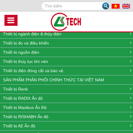
Search
DANH MỤC SẢN PHẨM
Thiết bị quan trắc môi trường online
Thiết bị đo lưu lượng, nhiệt độ, áp suất và mức
Thiết bị ngành điện & thủy điện
Thiết bị đo và điều khiển
Thiết bị nguồn điện
Thiết bị thủy lực khí nén
Thiết bị điện đóng cắt và bảo vệ.
SẢN PHẨM PHÂN PHỐI CHÍNH THỨC TẠI VIỆT NAM
Thiết bị Renk
Thiết bị RADIX Ấn độ
Thiết bị Masibus Ấn Độ
Thiết bị RISHABH Ấn độ
Thiết bị AE Ấn độ