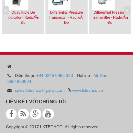
Dual/Triple Dp
Differential Pressure
Differential Pressure
Indicator - Radix/Ấn
Transmitter - Radix/Ấn
Transmitter - Radix/Ấn
Độ
Độ
Độ
Điện thoại:
+84 0246 6868 323
- Hotline :
Mr Nam
0904868034
sales.lktechco@gmail.com
www.lktechco.vn
LIÊN KẾT VỚI CHÚNG TÔI
Copyright © 2017 LKTECHCO. All rights reserved.