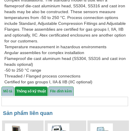
complex installations. The standard model is built with a
flameproof die-cast aluminium head, SS304, SS316 and cast iron
heads may be also be constructed. These sensors measure
temperatures from -50 to 250 °C. Process connection options
include Standard, Adjustable Compression Fittings and Adjustable
Flanges. These assemblies are certified for gas groups I, IIA, IIB
and optionally, IIC. Atex certificated enclosures are another option
for our customers.
Temperature measurement in hazardous environments
Angular assemblies for complex installation
Flameproof die cast aluminum head (SS304, SS316 and cast iron
heads optional)
-50 to 250 °C range
Threaded / Flanged process connections
Certified for gas groups I, IIA & IIB (IIC optional)
Atex certificated Enclosure (Optional)
Mô tả
Thông số kỹ thuật
File đính kèm
Giá: Liên hệ
Sản phẩm liên quan