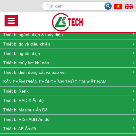
Search
DANH MỤC SẢN PHẨM
Thiết bị quan trắc môi trường online
Thiết bị đo lưu lượng, nhiệt độ, áp suất và mức
Thiết bị ngành điện & thủy điện
Thiết bị đo và điều khiển
Thiết bị nguồn điện
Thiết bị thủy lực khí nén
Thiết bị điện đóng cắt và bảo vệ.
SẢN PHẨM PHÂN PHỐI CHÍNH THỨC TẠI VIỆT NAM
Thiết bị Renk
Thiết bị RADIX Ấn độ
Thiết bị Masibus Ấn Độ
Thiết bị RISHABH Ấn độ
Thiết bị AE Ấn độ