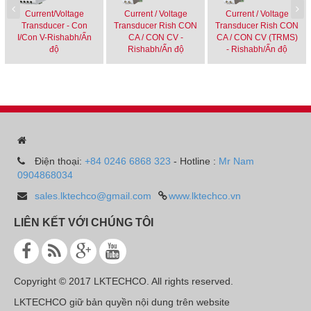
Current/Voltage
Current / Voltage
Current / Voltage
Transducer - Con
Transducer Rish CON
Transducer Rish CON
I/Con V-Rishabh/Ấn
CA / CON CV -
CA / CON CV (TRMS)
độ
Rishabh/Ấn độ
- Rishabh/Ấn độ
Điện thoại:
+84 0246 6868 323
- Hotline :
Mr Nam
0904868034
sales.lktechco@gmail.com
www.lktechco.vn
LIÊN KẾT VỚI CHÚNG TÔI
Copyright © 2017 LKTECHCO. All rights reserved.
LKTECHCO giữ bản quyền nội dung trên website