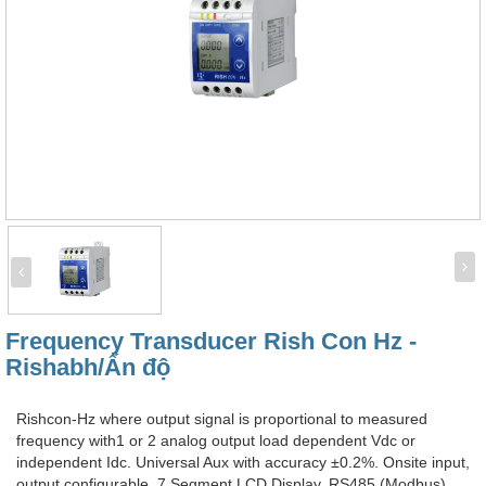
Frequency Transducer Rish Con Hz -
Rishabh/Ấn độ
Rishcon-Hz where output signal is proportional to measured
frequency with1 or 2 analog output load dependent Vdc or
independent Idc. Universal Aux with accuracy ±0.2%. Onsite input,
output configurable, 7 Segment LCD Display, RS485 (Modbus)