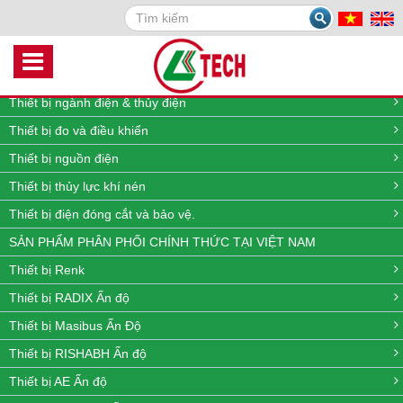
Search
DANH MỤC SẢN PHẨM
Thiết bị quan trắc môi trường online
Thiết bị đo lưu lượng, nhiệt độ, áp suất và mức
Thiết bị ngành điện & thủy điện
Thiết bị đo và điều khiển
Thiết bị nguồn điện
Thiết bị thủy lực khí nén
Thiết bị điện đóng cắt và bảo vệ.
SẢN PHẨM PHÂN PHỐI CHÍNH THỨC TẠI VIỆT NAM
Thiết bị Renk
Thiết bị RADIX Ấn độ
Thiết bị Masibus Ấn Độ
Thiết bị RISHABH Ấn độ
Thiết bị AE Ấn độ