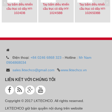
Tay bấm điều khiển
Tay bấm điều khiển
Tay bấm điều khiển
cầu trục có dây HY-
cầu trục có dây HY-
cầu trục có dây HY-
1024DB
1024SBB
1026SDBB
Điện thoại:
+84 0246 6868 323
- Hotline :
Mr Nam
0904868034
sales.lktechco@gmail.com
www.lktechco.vn
LIÊN KẾT VỚI CHÚNG TÔI
Copyright © 2017 LKTECHCO. All rights reserved.
LKTECHCO giữ bản quyền nội dung trên website