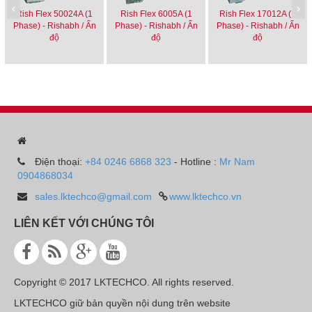
Rish Flex 50024A (1
Rish Flex 6005A (1
Rish Flex 17012A (1
Phase) - Rishabh / Ấn
Phase) - Rishabh / Ấn
Phase) - Rishabh / Ấn
độ
độ
độ
Điện thoại:
+84 0246 6868 323
- Hotline :
Mr Nam
0904868034
sales.lktechco@gmail.com
www.lktechco.vn
LIÊN KẾT VỚI CHÚNG TÔI
Copyright © 2017 LKTECHCO. All rights reserved.
LKTECHCO giữ bản quyền nội dung trên website