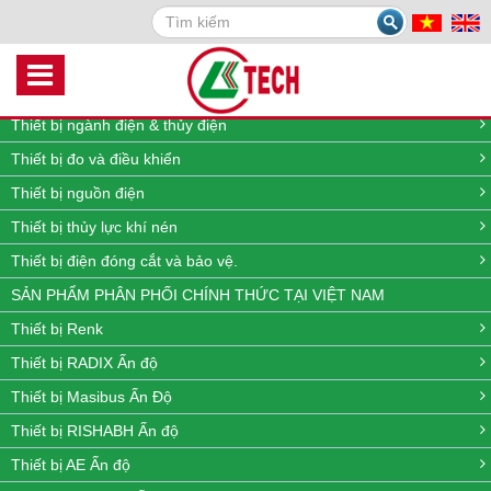
Search
DANH MỤC SẢN PHẨM
Thiết bị quan trắc môi trường online
Thiết bị đo lưu lượng, nhiệt độ, áp suất và mức
Thiết bị ngành điện & thủy điện
Thiết bị đo và điều khiển
Thiết bị nguồn điện
Thiết bị thủy lực khí nén
Thiết bị điện đóng cắt và bảo vệ.
SẢN PHẨM PHÂN PHỐI CHÍNH THỨC TẠI VIỆT NAM
Thiết bị Renk
Thiết bị RADIX Ấn độ
Thiết bị Masibus Ấn Độ
Thiết bị RISHABH Ấn độ
Thiết bị AE Ấn độ