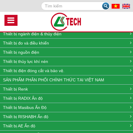
Search
DANH MỤC SẢN PHẨM
Thiết bị quan trắc môi trường online
Thiết bị đo lưu lượng, nhiệt độ, áp suất và mức
Thiết bị ngành điện & thủy điện
Thiết bị đo và điều khiển
Thiết bị nguồn điện
Thiết bị thủy lực khí nén
Thiết bị điện đóng cắt và bảo vệ.
SẢN PHẨM PHÂN PHỐI CHÍNH THỨC TẠI VIỆT NAM
Thiết bị Renk
Thiết bị RADIX Ấn độ
Thiết bị Masibus Ấn Độ
Thiết bị RISHABH Ấn độ
Thiết bị AE Ấn độ