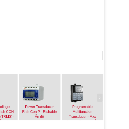
Voltage
Power Transducer
Programable
Program
Rish CON
Rish Con P - Rishabh/
Multifunction
Multifun
 (TRMS) -
Ấn độ
Transducer - Mxx
Transducer -
Ấn độ
Series - Rishabh/ Ấn
- Rishabh
độ