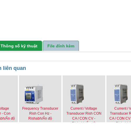
Thông số kỹ thuật
File đính kèm
 liên quan
oltage
Frequency Transducer
Current / Voltage
Current / 
r - Con
Rish Con Hz -
Transducer Rish CON
Transducer 
abh/Ấn độ
Rishabh/Ấn độ
CA / CON CV -
CA / CON CV
Rishabh/Ấn độ
Rishabh/