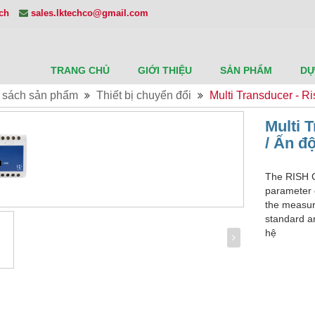
ech
sales.lktechco@gmail.com
TRANG CHỦ
GIỚI THIỆU
SẢN PHẨM
DỰ
 sách sản phẩm
Thiết bị chuyển đổi
Multi Transducer - R
Multi 
/ Ấn đ
The RISH C
parameter 
the measur
standard an
hệ