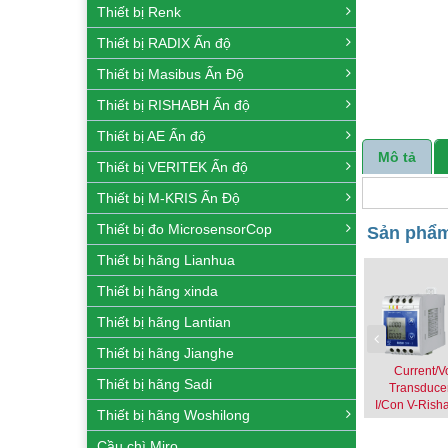
Thiết bị Renk
Thiết bị RADIX Ấn độ
Thiết bị Masibus Ấn Độ
Thiết bị RISHABH Ấn độ
Thiết bị AE Ấn độ
Mô tả
Thiết bị VERITEK Ấn độ
Thiết bị M-KRIS Ấn Độ
Thiết bị đo MicrosensorCop
Sản phẩm
Thiết bị hãng Lianhua
Thiết bị hãng xinda
Thiết bị hãng Lantian
Thiết bị hãng Jianghe
Current/V
Thiết bị hãng Sadi
Transduce
I/Con V-Rish
Thiết bị hãng Woshilong
Cầu chì Miro