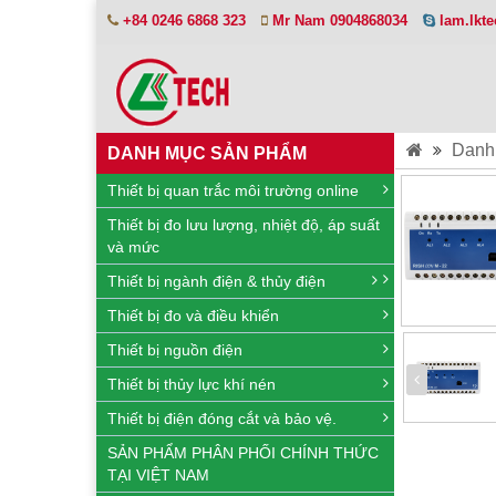
+84 0246 6868 323
Mr Nam 0904868034
lam.lkt
Danh
DANH MỤC SẢN PHẨM
Thiết bị quan trắc môi trường online
Thiết bị đo lưu lượng, nhiệt độ, áp suất
và mức
Thiết bị ngành điện & thủy điện
Thiết bị đo và điều khiển
Thiết bị nguồn điện
Thiết bị thủy lực khí nén
Thiết bị điện đóng cắt và bảo vệ.
SẢN PHẨM PHÂN PHỐI CHÍNH THỨC
TẠI VIỆT NAM