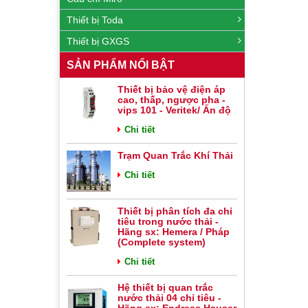
Thiết bị Toda
Thiết bị GXGS
SẢN PHẨM NỔI BẬT
Thiết bị bảo vệ điện áp
cao, thấp, ngược pha -
vips 101 - Veritek/ Ấn độ
Chi tiết
Trạm Quan Trắc Khí Thải
Chi tiết
Thiết bị phân tích đa chỉ
tiêu trong nước thải -
Hãng sx: Hemera / Pháp
(Complete system)
Chi tiết
Hệ thiết bị quan trắc
nước thải 04 chỉ tiêu -