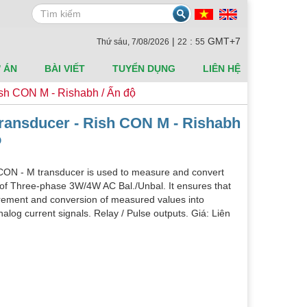
Search
|
:
GMT+7
Thứ sáu, 7/08/2026
22
55
 ÁN
BÀI VIẾT
TUYỂN DỤNG
LIÊN HỆ
ish CON M - Rishabh / Ấn độ
Transducer - Rish CON M - Rishabh
ộ
ON - M transducer is used to measure and convert
of Three-phase 3W/4W AC Bal./Unbal. It ensures that
ement and conversion of measured values into
alog current signals. Relay / Pulse outputs. Giá: Liên